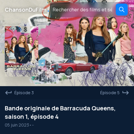
․
ChansonDuFilm
Épisode 3
Épisode 5
Bande originale de Barracuda Queens,
saison 1, épisode 4
05 juin 2023
•
--