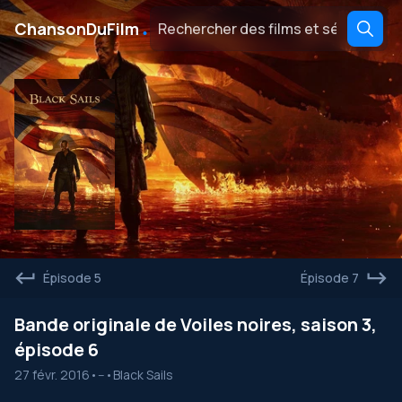
․
ChansonDuFilm
Épisode 5
Épisode 7
Bande originale de Voiles noires, saison 3,
épisode 6
27 févr. 2016
•
--
•
Black Sails