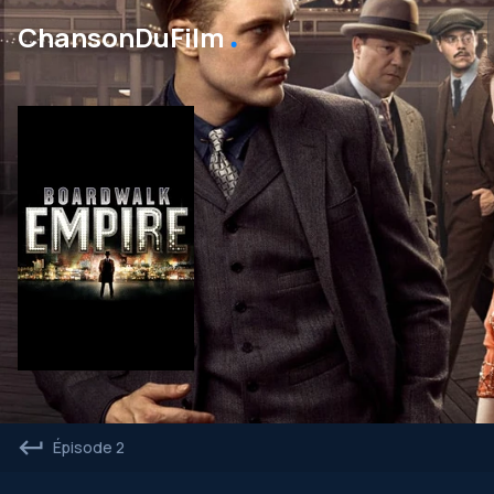
․
ChansonDuFilm
Épisode 2