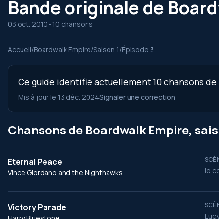
Bande originale de Board
03 oct. 2010
•
10 chansons
Accueil
/
Boardwalk Empire
/
Saison 1
/
Épisode 3
Ce guide identifie actuellement 10 chansons de l
Mis à jour le 13 déc. 2024
Signaler une correction
Chansons de Boardwalk Empire, saiso
SCÈN
Eternal Peace
le c
Vince Giordano and the Nighthawks
SCÈN
Victory Parade
Lucy
Harry Bluestone