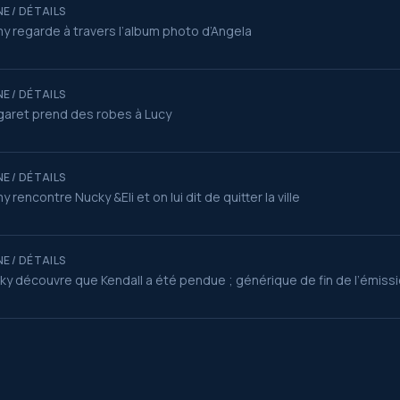
E / DÉTAILS
y regarde à travers l’album photo d’Angela
E / DÉTAILS
aret prend des robes à Lucy
E / DÉTAILS
y rencontre Nucky &Eli et on lui dit de quitter la ville
E / DÉTAILS
ky découvre que Kendall a été pendue ; générique de fin de l’émiss