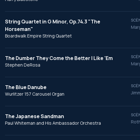
SCÈN
String Quartet in G Minor, Op.74.3 "The
Mar
Horseman"
Boardwalk Empire String Quartet
SCÈN
The Dumber They Come the Better I Like 'Em
Marg
Stephen DeRosa
SCÈN
The Blue Danube
Jim
Wurlitzer 157 Carousel Organ
SCÈN
The Japanese Sandman
Roth
Paul Whiteman and His Ambassador Orchestra