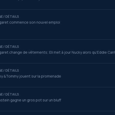
E / DÉTAILS
garet commence son nouvel emploi
E / DÉTAILS
aret change de vêtements; Eli met à jour Nucky alors qu’Eddie Can
E / DÉTAILS
my &Tommy jouent sur la promenade
E / DÉTAILS
stein gagne un gros pot sur un bluff