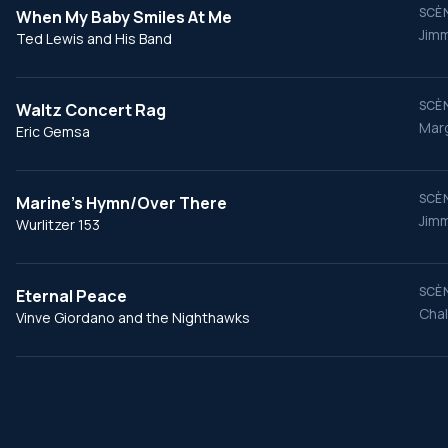
SCÈN
When My Baby Smiles At Me
Jimm
Ted Lewis and His Band
SCÈN
Waltz Concert Rag
Marg
Eric Gemsa
SCÈN
Marine's Hymn/Over There
Jimm
Wurlitzer 153
SCÈN
Eternal Peace
Chal
Vinve Giordano and the Nighthawks