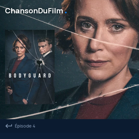
․
ChansonDuFilm
Épisode 4