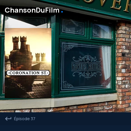
․
ChansonDuFilm
Épisode 37