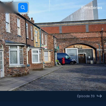
Films
Séries
Épisode 39