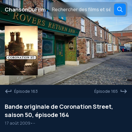
․
ChansonDuFilm
Épisode 163
Épisode 165
Bande originale de Coronation Street,
saison 50, épisode 164
17 août 2009
•
--