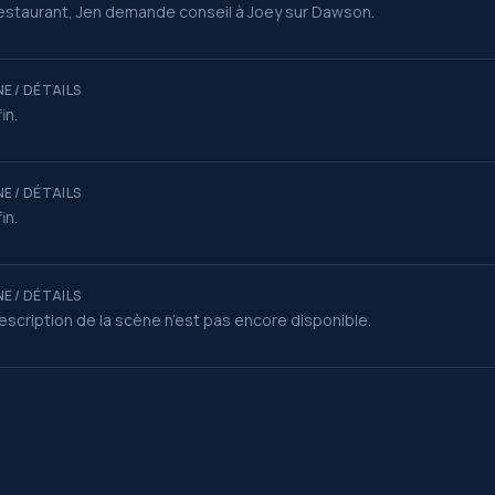
estaurant, Jen demande conseil à Joey sur Dawson.
E / DÉTAILS
fin.
E / DÉTAILS
fin.
E / DÉTAILS
escription de la scène n’est pas encore disponible.