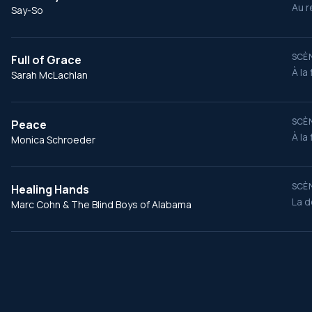
Au r
Say-So
SCÈN
Full of Grace
À la 
Sarah McLachlan
SCÈN
Peace
À la 
Monica Schroeder
SCÈN
Healing Hands
La d
Marc Cohn & The Blind Boys of Alabama