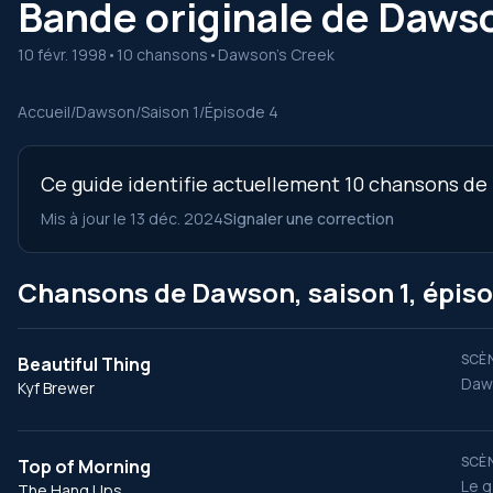
Bande originale de Dawso
10 févr. 1998
•
10 chansons
•
Dawson's Creek
Accueil
/
Dawson
/
Saison 1
/
Épisode 4
Ce guide identifie actuellement 10 chansons de l
Mis à jour le 13 déc. 2024
Signaler une correction
Chansons de Dawson, saison 1, épiso
SCÈN
Beautiful Thing
Daws
Kyf Brewer
SCÈN
Top of Morning
Le g
The Hang Ups