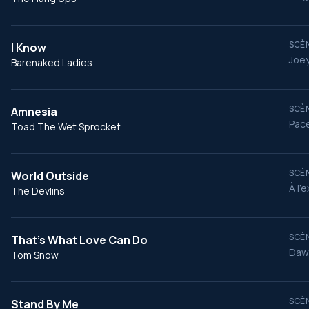
SCÈN
I Know
Joey
Barenaked Ladies
SCÈN
Amnesia
Pace
Toad The Wet Sprocket
SCÈN
World Outside
À l’
The Devlins
SCÈN
That's What Love Can Do
Daws
Tom Snow
SCÈN
Stand By Me