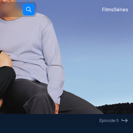
Films
Séries
Épisode 5