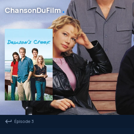
․
ChansonDuFilm
Épisode 3