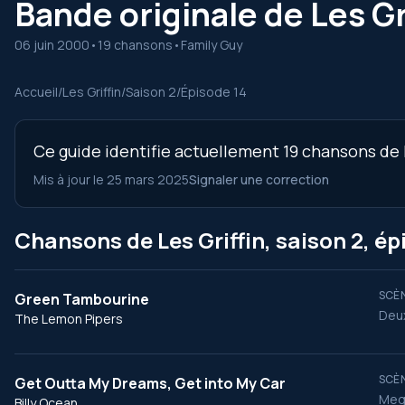
Bande originale de Les Gri
06 juin 2000
•
19 chansons
•
Family Guy
Accueil
/
Les Griffin
/
Saison 2
/
Épisode 14
Ce guide identifie actuellement 19 chansons de l’
Mis à jour le 25 mars 2025
Signaler une correction
Chansons de Les Griffin, saison 2, ép
SCÈN
Green Tambourine
Deux
The Lemon Pipers
SCÈN
Get Outta My Dreams, Get into My Car
Meg 
Billy Ocean