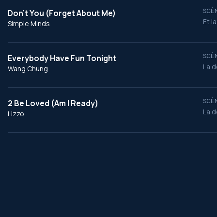
SCÈN
Don't You (Forget About Me)
Et la
Simple Minds
SCÈN
Everybody Have Fun Tonight
La d
Wang Chung
SCÈN
2 Be Loved (Am I Ready)
La d
Lizzo