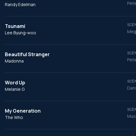
Pete
Randy Edelman
SCÈN
Tsunami
Meg 
Lee Byung-woo
SCÈN
Beautiful Stranger
Pete
Madonna
SCÈN
Word Up
Dans
Melanie G
SCÈN
My Generation
Mus
The Who