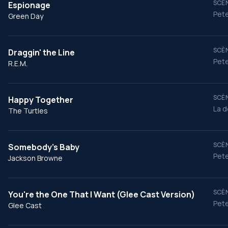
SCÈN
Espionage
Pete
Green Day
SCÈN
Draggin' the Line
Pete
R.E.M.
SCÈN
Happy Together
La d
The Turtles
SCÈN
Somebody's Baby
Pete
Jackson Browne
SCÈN
You're the One That I Want (Glee Cast Version)
Pete
Glee Cast