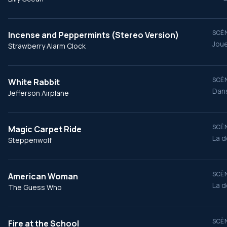
SCÈN
Incense and Peppermints (Stereo Version)
Joue
Strawberry Alarm Clock
SCÈN
White Rabbit
Dans
Jefferson Airplane
SCÈN
Magic Carpet Ride
La d
Steppenwolf
SCÈN
American Woman
La d
The Guess Who
SCÈN
Fire at the School