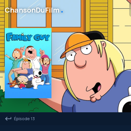
․
ChansonDuFilm
Épisode 13