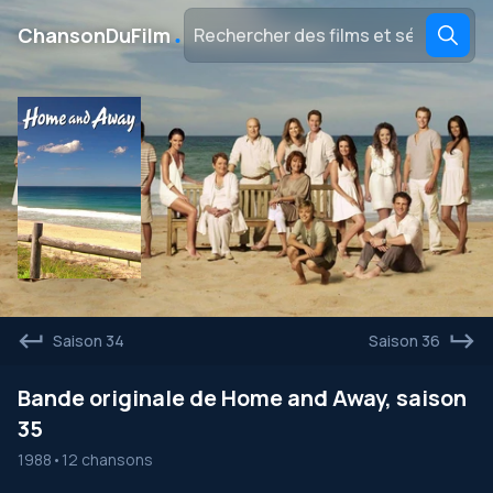
․
ChansonDuFilm
Saison 34
Saison 36
Bande originale de Home and Away, saison
35
1988
•
12 chansons