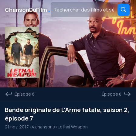
․
ChansonDuFilm
Épisode 6
Épisode 8
Bande originale de L'Arme fatale, saison 2,
épisode 7
21 nov. 2017
•
4 chansons
•
Lethal Weapon