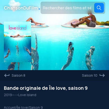
․
ChansonDuFilm
Saison 8
Saison 10
Bande originale de Île love, saison 9
2019
•
--
•
Love Island
Accueil
/
Île love
/
Saison 9