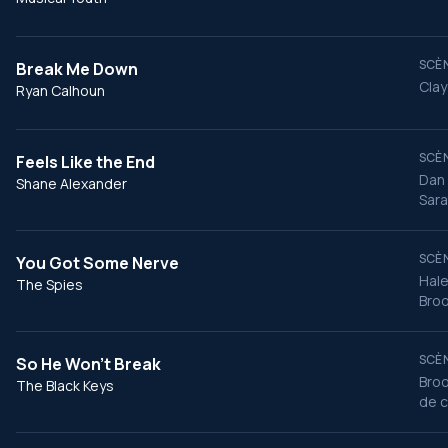
SCÈN
Break Me Down
Clay
Ryan Calhoun
SCÈN
Feels Like the End
Dan 
Shane Alexander
Sara
SCÈN
You Got Some Nerve
Hale
The Spies
Broo
SCÈN
So He Won't Break
Broo
The Black Keys
de c