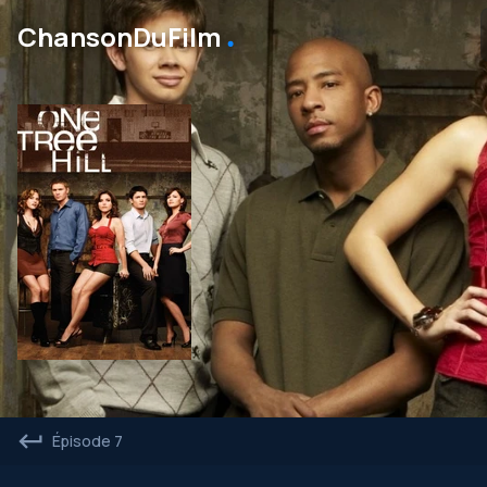
․
ChansonDuFilm
Épisode 7