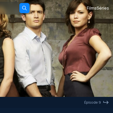
Films
Séries
Épisode 9