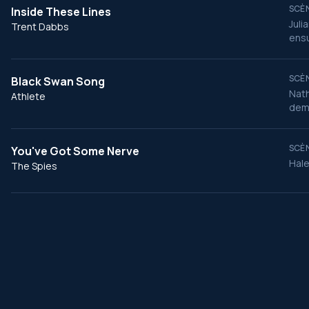
SCÈN
Inside These Lines
Juli
Trent Dabbs
ensu
SCÈN
Black Swan Song
Nath
Athlete
dema
SCÈN
You've Got Some Nerve
Hale
The Spies