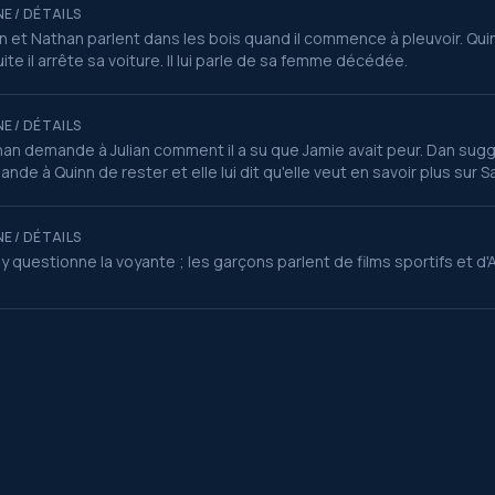
E / DÉTAILS
an et Nathan parlent dans les bois quand il commence à pleuvoir. Quinn 
ite il arrête sa voiture. Il lui parle de sa femme décédée.
E / DÉTAILS
an demande à Julian comment il a su que Jamie avait peur. Dan suggè
nde à Quinn de rester et elle lui dit qu'elle veut en savoir plus sur Sa
E / DÉTAILS
y questionne la voyante ; les garçons parlent de films sportifs et d'