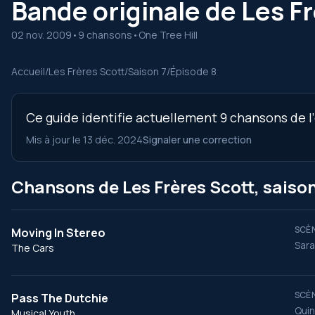
Bande originale de Les Fr
02 nov. 2009
•
9 chansons
•
One Tree Hill
Accueil
/
Les Frères Scott
/
Saison 7
/
Épisode 8
Ce guide identifie actuellement 9 chansons de l’
Mis à jour le 13 déc. 2024
Signaler une correction
Chansons de Les Frères Scott, saison
SCÈN
Moving In Stereo
Sara
The Cars
SCÈN
Pass The Dutchie
Quin
Musical Youth