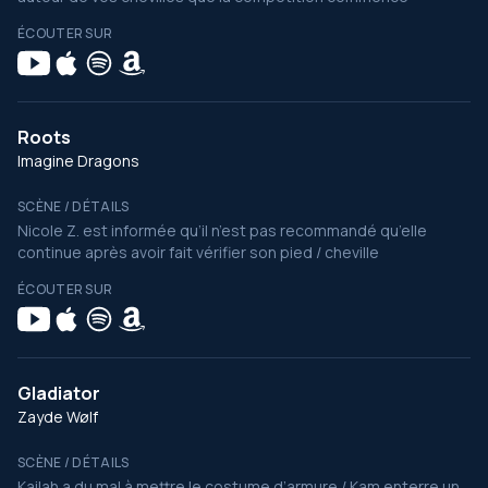
ÉCOUTER SUR
Roots
Imagine Dragons
SCÈNE / DÉTAILS
Nicole Z. est informée qu’il n’est pas recommandé qu’elle
continue après avoir fait vérifier son pied / cheville
ÉCOUTER SUR
Gladiator
Zayde Wølf
SCÈNE / DÉTAILS
Kailah a du mal à mettre le costume d’armure / Kam enterre un