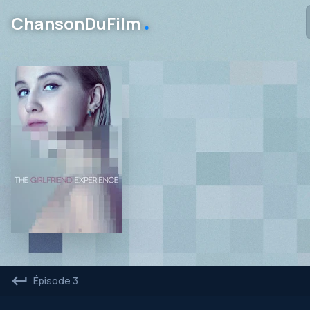
․
ChansonDuFilm
Épisode 3