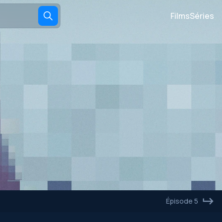
Films
Séries
Épisode 5