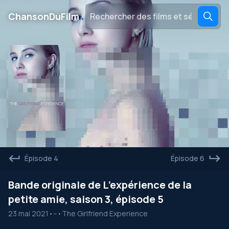
․
ChansonDuFilm
Épisode 4
Épisode 6
Bande originale de L’expérience de la
petite amie, saison 3, épisode 5
23 mai 2021
•
--
•
The Girlfriend Experience