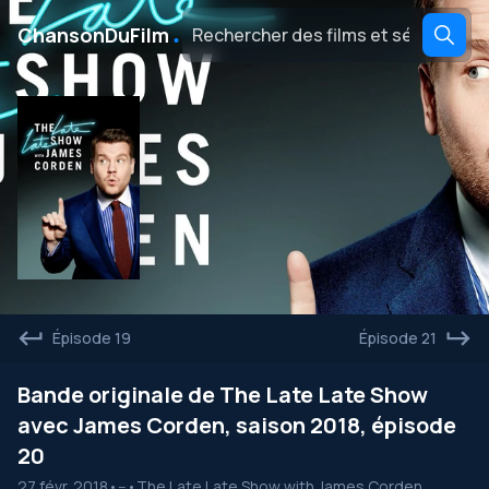
․
ChansonDuFilm
Épisode 19
Épisode 21
Bande originale de The Late Late Show
avec James Corden, saison 2018, épisode
20
27 févr. 2018
•
--
•
The Late Late Show with James Corden