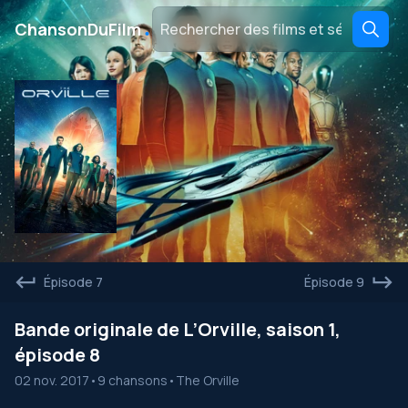
․
ChansonDuFilm
Épisode 7
Épisode 9
Bande originale de L’Orville, saison 1,
épisode 8
02 nov. 2017
•
9 chansons
•
The Orville