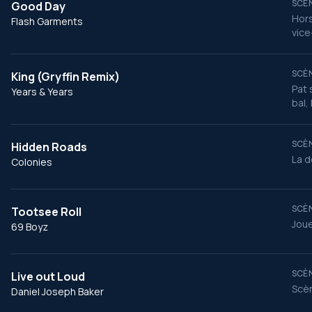
SCÈN
Good Day
Hors
Flash Garments
vice
SCÈN
King (Gryffin Remix)
Pat 
Years & Years
bal,
SCÈN
Hidden Roads
La d
Colonies
SCÈN
Tootsee Roll
Joue
69 Boyz
SCÈN
Live out Loud
Scèn
Daniel Joseph Baker