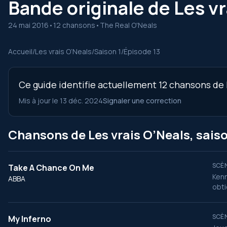
Bande originale de Les vr
24 mai 2016
•
12 chansons
•
The Real O'Neals
Accueil
/
Les vrais O’Neals
/
Saison 1
/
Épisode 13
Ce guide identifie actuellement 12 chansons de l’
Mis à jour le 13 déc. 2024
Signaler une correction
Chansons de Les vrais O’Neals, saiso
SCÈN
Take A Chance On Me
Kenn
ABBA
obti
SCÈN
My Inferno