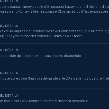
E / DÉTAILS
 de la danse, Jimmy essaie d’embrasser Lacey quand il devient distra
-président Murray; Eileen repousse Clive après qu’il l’ait embrassée
E / DÉTAILS
s’excuse auprès de Shannon de l’avoir embarrassée, elle lui dit que 
 lui; Kenny va demander conseil à Jimmy et à sa mère.
E / DÉTAILS
escription de la scène n’est pas encore disponible.
E / DÉTAILS
 juste après que Shannon demande si le DJ a de la musique d’autr
E / DÉTAILS
e finale alors que Kenny et sa mère dansent ensemble