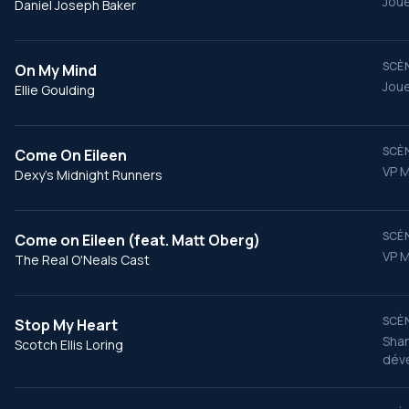
Joue
Daniel Joseph Baker
SCÈN
On My Mind
Joue
Ellie Goulding
SCÈN
Come On Eileen
VP M
Dexy's Midnight Runners
SCÈN
Come on Eileen (feat. Matt Oberg)
VP M
The Real O'Neals Cast
SCÈN
Stop My Heart
Shan
Scotch Ellis Loring
déve