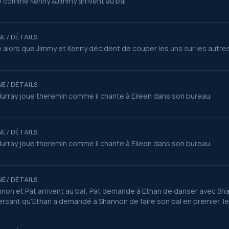
 comme Kenny &Jimmy arrivent au bal
E / DÉTAILS
 alors que Jimmy et Kenny décident de couper les uns sur les autre
E / DÉTAILS
urray joue theremin comme il chante à Eileen dans son bureau.
E / DÉTAILS
urray joue theremin comme il chante à Eileen dans son bureau.
E / DÉTAILS
non et Pat arrivent au bal; Pat demande à Ethan de danser avec Sh
rsant qu’Ethan a demandé à Shannon de faire son bal en premier, l