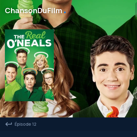
․
ChansonDuFilm
Épisode 12