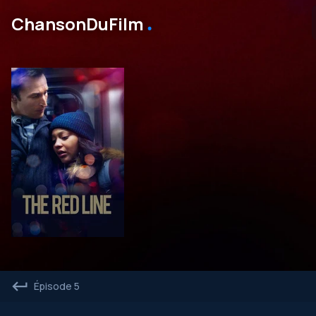
․
ChansonDuFilm
Épisode 5