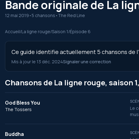
Bande originale de La lig
12 mai 2019
•
5 chansons
•
The Red Line
Accueil
/
La ligne rouge
/
Saison 1
/
Épisode 6
Ce guide identifie actuellement 5 chansons de l’
Mis à jour le 13 déc. 2024
Signaler une correction
Chansons de La ligne rouge, saison 1
SCÈN
God Bless You
Le c
The Tossers
mus
SCÈN
Buddha