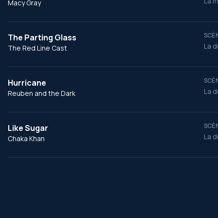
La m
Macy Gray
SCÈN
The Parting Glass
La d
The Red Line Cast
SCÈN
Hurricane
La d
Reuben and the Dark
SCÈN
Like Sugar
La d
Chaka Khan