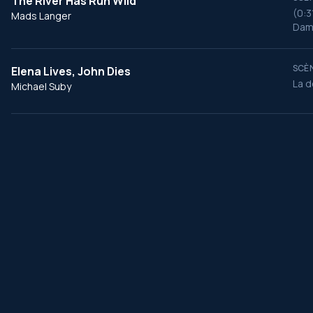
The River Has Run Wild
(0:3
Mads Langer
Dam
SCÈN
Elena Lives, John Dies
La d
Michael Suby