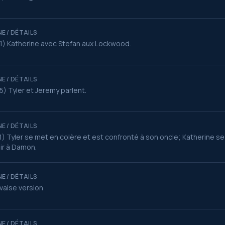
E / DÉTAILS
1) Katherine avec Stefan aux Lockwood.
E / DÉTAILS
5) Tyler et Jeremy parlent.
E / DÉTAILS
1) Tyler se met en colère et est confronté à son oncle; Katherine se
ir à Damon.
E / DÉTAILS
aise version
E / DÉTAILS