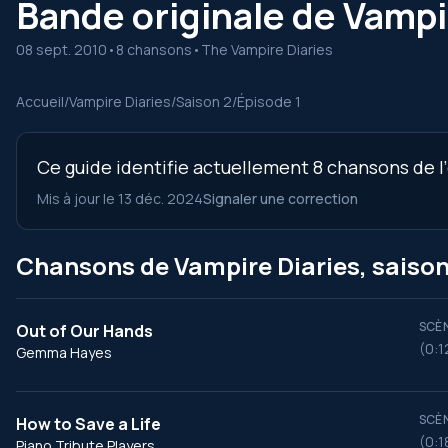
Bande originale de Vampir
08 sept. 2010
•
8 chansons
•
The Vampire Diaries
Accueil
/
Vampire Diaries
/
Saison 2
/
Épisode 1
Ce guide identifie actuellement 8 chansons de l’
Mis à jour le 13 déc. 2024
Signaler une correction
Chansons de Vampire Diaries, saison 
SCÈN
Out of Our Hands
(0:1
Gemma Hayes
SCÈN
How to Save a Life
(0:1
Piano Tribute Players