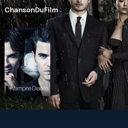
․
ChansonDuFilm