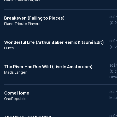
SCÈN
Breakeven (Falling to Pieces)
(0:2
Piano Tribute Players
SCÈN
Wonderful Life (Arthur Baker Remix Kitsuné Edit)
(0:2
Hurts
SCÈN
The River Has Run Wild (Live In Amsterdam)
(0:3
Mads Langer
revo
SCÈN
Come Home
Mauv
OneRepublic
SCÈN