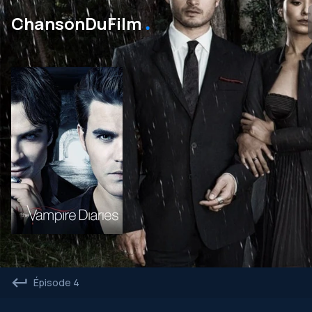
․
ChansonDuFilm
Épisode 4