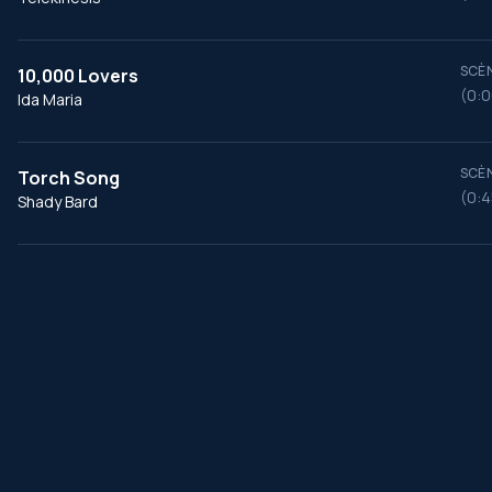
SCÈN
10,000 Lovers
(0:0
Ida Maria
SCÈN
Torch Song
(0:4
Shady Bard