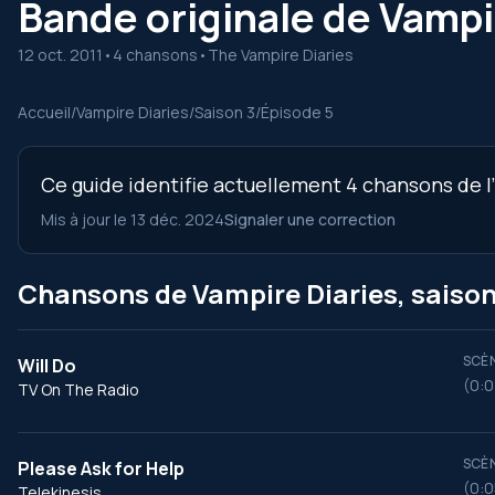
Bande originale de Vampir
12 oct. 2011
•
4 chansons
•
The Vampire Diaries
Accueil
/
Vampire Diaries
/
Saison 3
/
Épisode 5
Ce guide identifie actuellement 4 chansons de l’
Mis à jour le 13 déc. 2024
Signaler une correction
Chansons de Vampire Diaries, saison
SCÈN
Will Do
(0:0
TV On The Radio
SCÈN
Please Ask for Help
(0:0
Telekinesis