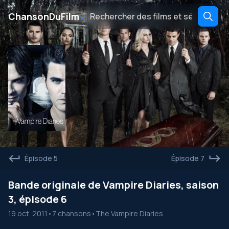
․
ChansonDuFilm
Épisode 5
Épisode 7
Bande originale de Vampire Diaries, saison
3, épisode 6
19 oct. 2011
•
7 chansons
•
The Vampire Diaries