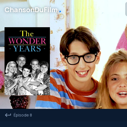
․
ChansonDuFilm
Épisode 8