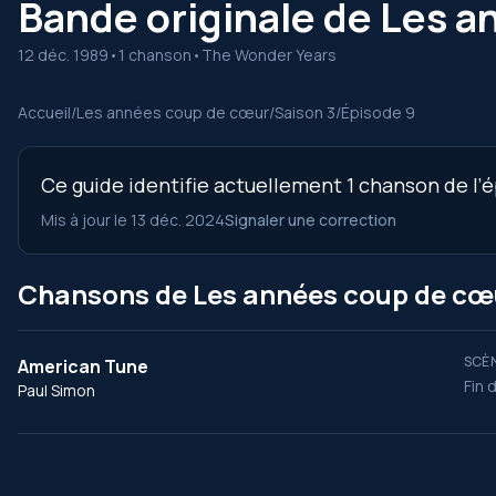
Bande originale de Les a
12 déc. 1989
•
1 chanson
•
The Wonder Years
Accueil
/
Les années coup de cœur
/
Saison 3
/
Épisode 9
Ce guide identifie actuellement 1 chanson de l’
Mis à jour le 13 déc. 2024
Signaler une correction
Chansons de Les années coup de cœur
SCÈN
American Tune
Fin 
Paul Simon