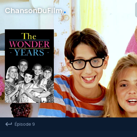
․
ChansonDuFilm
Épisode 9