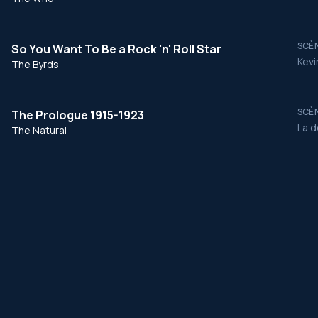
SCÈN
So You Want To Be a Rock 'n' Roll Star
Kevi
The Byrds
SCÈN
The Prologue 1915-1923
La d
The Natural