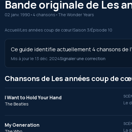
Bande originale de Les a
02 janv. 1990
•
4 chansons
•
The Wonder Years
Accueil
/
Les années coup de cœur
/
Saison 3
/
Épisode 10
Ce guide identifie actuellement 4 chansons de l
Mis à jour le 13 déc. 2024
Signaler une correction
Chansons de Les années coup de cœur
SCÈN
I Want to Hold Your Hand
Le d
The Beatles
SCÈN
My Generation
La d
The Who