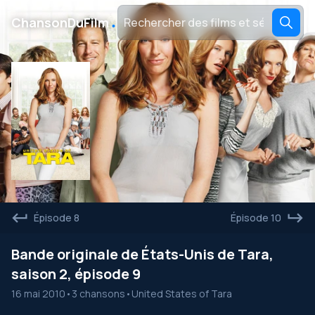
․
ChansonDuFilm
Épisode 8
Épisode 10
Bande originale de États-Unis de Tara,
saison 2, épisode 9
16 mai 2010
•
3 chansons
•
United States of Tara