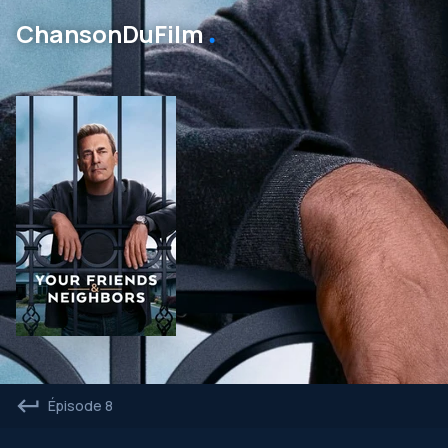
․
ChansonDuFilm
Épisode 8