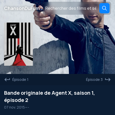
․
ChansonDuFilm
Épisode 1
Épisode 3
Bande originale de Agent X, saison 1,
épisode 2
07 nov. 2015
•
--