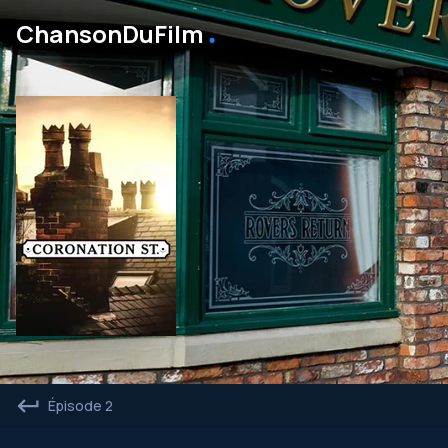
․
ChansonDuFilm
Épisode 2