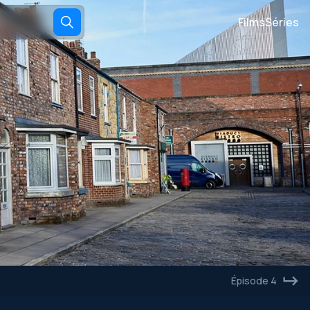
Films
Séries
Épisode 4