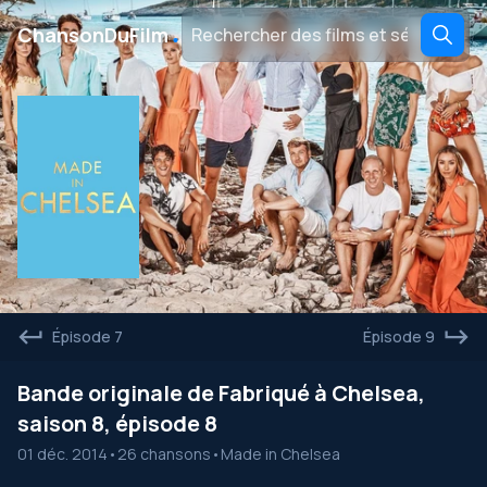
․
ChansonDuFilm
Épisode 7
Épisode 9
Bande originale de Fabriqué à Chelsea,
saison 8, épisode 8
01 déc. 2014
•
26 chansons
•
Made in Chelsea