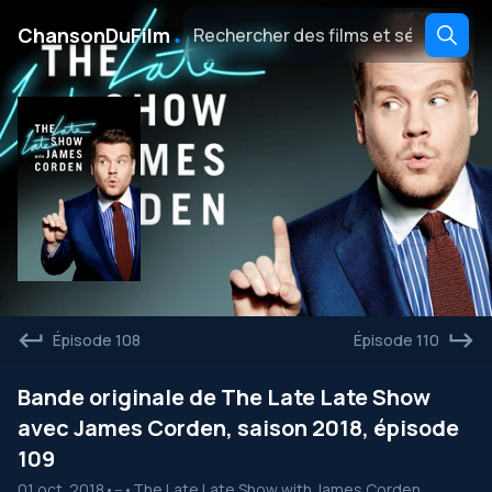
․
ChansonDuFilm
Épisode 108
Épisode 110
Bande originale de The Late Late Show
avec James Corden, saison 2018, épisode
109
01 oct. 2018
•
--
•
The Late Late Show with James Corden